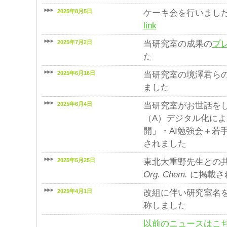
2025年8月5日
ケーキ会を行いまし
link
2025年7月2日
当研究室の成果の
プ
た
2025年6月16日
当研究室の境澤君ら
ました
2025年6月4日
当研究室がお世話を
（A）デジタル化に
開」・AI勉強会＋若
されました
2025年5月25日
東北大重野先生との
Org. Chem.
に掲載さ
2025年4月1日
改組に伴い研究室名
称しました
以前のニュースはこ