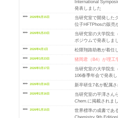
International Sympo
発表しました
2026年6月15日
当研究室で開発した
位子HFTPhosの販
2026年5月23日
当研究室の大学院生（
ポジウムで発表しま
2026年4月1日
松隈翔路助教が着任
2026年3月23日
猪岡君（B4）が理工
2026年3月17日
当研究室の大学院生
106春季年会で発表
2026年3月16日
新卒研生7名が配属さ
2026年2月16日
当研究室の平澤さん
Chem.
に掲載されま
2026年1月15日
世界標準の成書であるMarch
Chemistry 9th 