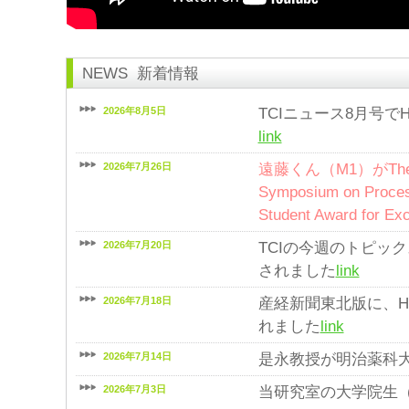
NEWS
新着情報
2026年8月5日
TCIニュース8月号で
link
2026年7月26日
遠藤くん（M1）がThe 5th
Symposium on Proc
Student Award for
2026年7月20日
TCIの今週のトピック
されました
link
2026年7月18日
産経新聞東北版に、HF
れました
link
2026年7月14日
是永教授が明治薬科
2026年7月3日
当研究室の大学院生（遠