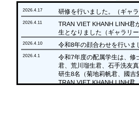
2026.4.17
研修を行いました。（ギャラ
2026.4.11
TRAN VIET KHANH 
生となりました（ギャラリー
2026.4.10
令和8年の顔合わせを行いま
2026.4.1
令和7年度の配属学生は、修
君、荒川瑠生君、石手洗友真
研生8名（菊地莉帆君、國吉
TRAN VIET KHANH 
寿哉君）の計14名となりま
う教員学生が一丸となって頑
2026.3.23
学位授与式が行われました。
相澤文秀君、荒川瑠生君、石
輝君、住田衣緒君、高杉晋平
が授与されました。（ギャラ