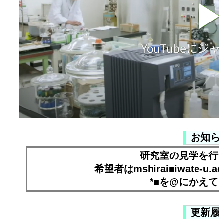
お知
研究室の見学を行
希望者はmshirai■iwate-
*■を@にかえ
更新